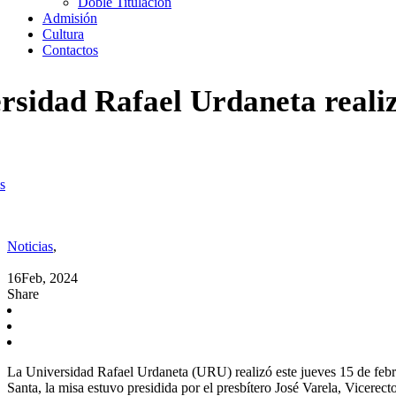
Doble Titulación
Admisión
Cultura
Contactos
rsidad Rafael Urdaneta realiz
s
idad Rafael Urdaneta realizó imposición de cenizas
Noticias
,
16
Feb, 2024
Share
La Universidad Rafael Urdaneta (URU) realizó este jueves 15 de febre
Santa, la misa estuvo presidida por el presbítero José Varela, Vicer