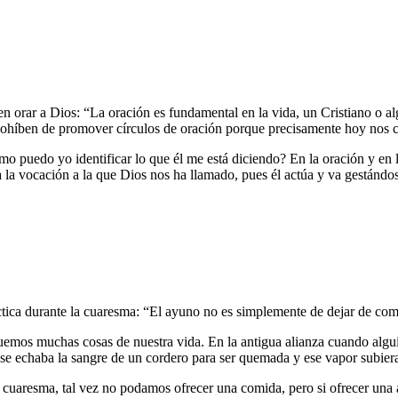
en orar a Dios: “La oración es fundamental en la vida, un Cristiano o
e cohíben de promover círculos de oración porque precisamente hoy nos
puedo yo identificar lo que él me está diciendo? En la oración y en l
 a la vocación a la que Dios nos ha llamado, pues él actúa y va gestánd
ctica durante la cuaresma: “El ayuno no es simplemente de dejar de come
iquemos muchas cosas de nuestra vida. En la antigua alianza cuando algu
se echaba la sangre de un cordero para ser quemada y ese vapor subiera
 cuaresma, tal vez no podamos ofrecer una comida, pero si ofrecer una 