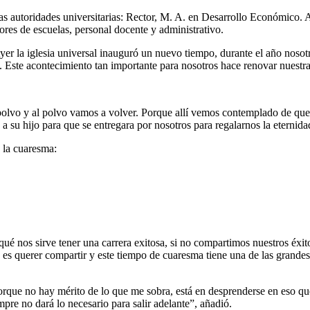
las autoridades universitarias: Rector, M. A. en Desarrollo Económic
es de escuelas, personal docente y administrativo.
Ayer la iglesia universal inauguró un nuevo tiempo, durante el año nos
o. Este acontecimiento tan importante para nosotros hace renovar nuestr
olvo y al polvo vamos a volver. Porque allí vemos contemplado de que 
 su hijo para que se entregara por nosotros para regalarnos la eternidad
a la cuaresma:
é nos sirve tener una carrera exitosa, si no compartimos nuestros éxi
es querer compartir y este tiempo de cuaresma tiene una de las grandes
orque no hay mérito de lo que me sobra, está en desprenderse en eso qu
re no dará lo necesario para salir adelante”, añadió.