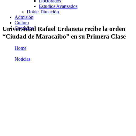
Doctorados
Estudios Avanzados
Doble Titulación
Admisión
Cultura
Universidad Rafael Urdaneta recibe la orden
Contactos
“Ciudad de Maracaibo” en su Primera Clase
Home
/
Noticias
/
Universidad Rafael Urdaneta recibe la orden “Ciudad de
Maracaibo” en su Primera Clase