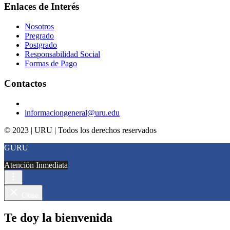
Enlaces de Interés
Nosotros
Pregrado
Postgrado
Responsabilidad Social
Formas de Pago
Contactos
informaciongeneral@uru.edu
© 2023 | URU | Todos los derechos reservados
GURU
Atención Inmediata
Close
Te doy la bienvenida