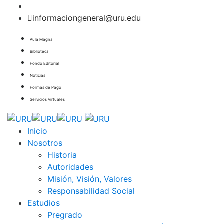
informaciongeneral@uru.edu
Aula Magna
Biblioteca
Fondo Editorial
Noticias
Formas de Pago
Servicios Virtuales
Inicio
Nosotros
Historia
Autoridades
Misión, Visión, Valores
Responsabilidad Social
Estudios
Pregrado