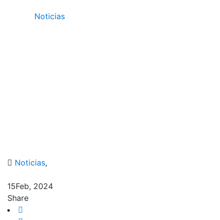
/
Noticias
/
URU realiza Karaoke estudiantil por el Día del
Amor y la Amistad
Noticias
,
15
Feb, 2024
Share