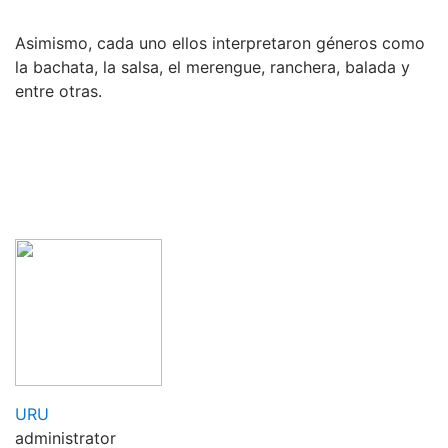
Asimismo, cada uno ellos interpretaron géneros como
la bachata, la salsa, el merengue, ranchera, balada y
Te doy la bienvenida
entre otras.
¡Empecemos! Introduce tu correo electrónico para
empezar a chatear con nosotros.
Name
Email Address
Comenzar
URU
administrator