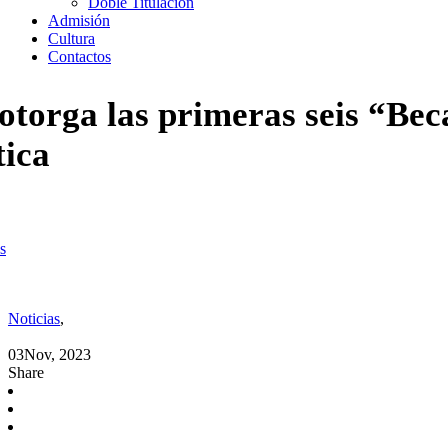
Doble Titulación
Admisión
Cultura
Contactos
torga las primeras seis “Bec
ica
s
orga las primeras seis “Becas a la Excelencia” a los Campeones del 
Noticias
,
03
Nov, 2023
Share