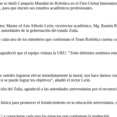
se tituló Campeón Mundial de Robótica en el First Global International
, para que inicien sus estudios académicos profesionales.
Rector, Master of Arts Alfredo León; vicerrector académico, Mg. Ramón 
 autoridades de la gobernación del estado Zulia.
e cada uno de los miembros que conforman el Team Robótica cuenta co
o y agradeció que el equipo visitara la URU: “Todo debemos sentirnos e
e ustedes lograron elevar inmediatamente la moral, nos hace darnos cue
si se puede lograr los objetivos”, añadió el rector León.
ción del Zulia, agradeció a las autoridades universitarias por el recono
sica para promover el fortalecimiento en la educación universitaria, n
 y conocieron cada uno los espacios que conforman la institución.