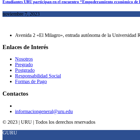
Estudiantes URU participan en el encuentro “Empoderamiento económico de
noviembre 7, 2023
Avenida 2 «El Milagro», entrada autónoma de la Universidad Ra
Enlaces de Interés
Nosotros
Pregrado
Postgrado
Responsabilidad Social
Formas de Pago
Contactos
informaciongeneral@uru.edu
© 2023 | URU | Todos los derechos reservados
GURU