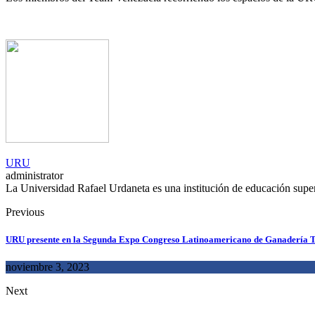
URU
administrator
La Universidad Rafael Urdaneta es una institución de educación superio
Previous
URU presente en la Segunda Expo Congreso Latinoamericano de Ganadería T
noviembre 3, 2023
Next