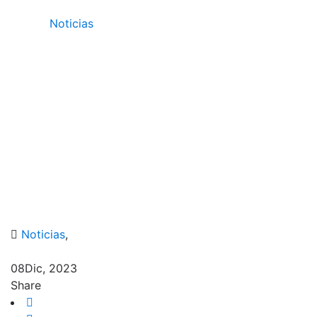
/
Noticias
/
Universidad Rafael Urdaneta realiza la Feria
de Robótica
Noticias
,
08
Dic, 2023
Share