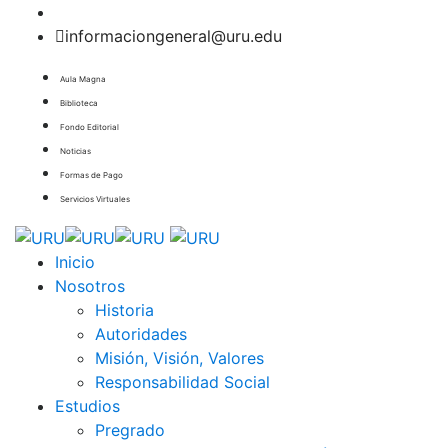
informaciongeneral@uru.edu
Aula Magna
Biblioteca
Fondo Editorial
Noticias
Formas de Pago
Servicios Virtuales
Inicio
Nosotros
Historia
Autoridades
Misión, Visión, Valores
Responsabilidad Social
Estudios
Pregrado