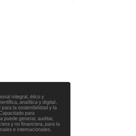
nal integral, ético y
ntífica, analítica y digital,
para la sostenibilidad y la
 Capacitado para
 puede generar, auditar,
ciera y no financiera, para la
nales e internacionales,