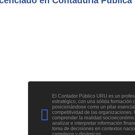
icenciado en Contaduría Pública
Perfil del egresado
El Contador Público URU es un profesio
estratégico, con una sólida formación cie
posicionándose como un pilar esencial 
competitividad de las organizaciones.
comprender la realidad socioeconómica
analizar e interpretar información finan
toma de decisiones en contextos nacio
complejos y dinámicos.