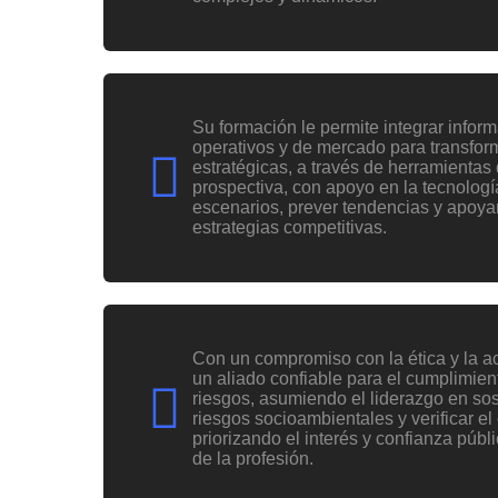
Su formación le permite integrar infor
operativos y de mercado para transfor
estratégicas, a través de herramientas d
prospectiva, con apoyo en la tecnologí
escenarios, prever tendencias y apoyar
estrategias competitivas.
Con un compromiso con la ética y la a
un aliado confiable para el cumplimiento
riesgos, asumiendo el liderazgo en sos
riesgos socioambientales y verificar e
priorizando el interés y confianza públi
de la profesión.