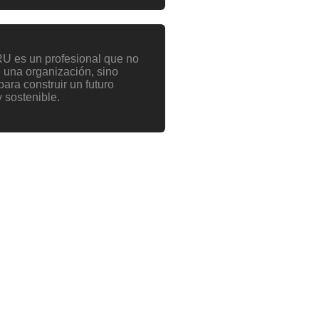
RU es un profesional que no
de una organización, sino
ara construir un futuro
 sostenible.