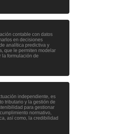
mación contable con datos
marlos en decisiones
e analítica predictiva y
a, que le permiten modelar
 la formulación de
ctuación independiente, es
 tributario y la gestión de
tenibilidad para gestionar
l cumplimiento normativo,
ca, así como, la credibilidad