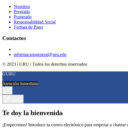
Nosotros
Pregrado
Postgrado
Responsabilidad Social
Formas de Pago
Contactos
informaciongeneral@uru.edu
© 2023 | URU | Todos los derechos reservados
GURU
Atención Inmediata
Close
Te doy la bienvenida
¡Empecemos! Introduce tu correo electrónico para empezar a chatear 