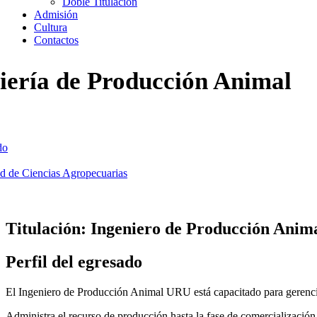
Doble Titulación
Admisión
Cultura
Contactos
iería de Producción Animal
do
ad de Ciencias Agropecuarias
ería de Producción Animal
Titulación: Ingeniero de Producción Anim
Perfil del egresado
El Ingeniero de Producción Animal URU está capacitado para gerencia
Administra el recurso de producción hasta la fase de comercialización 