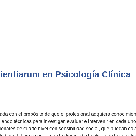
cientiarum en Psicología Clínica
ada con el propósito de que el profesional adquiera conocimien
iendo técnicas para investigar, evaluar e intervenir en cada un
esionales de cuarto nivel con sensibilidad social, que puedan col
to hospitalario y social, con la dignidad y la ética que la colect