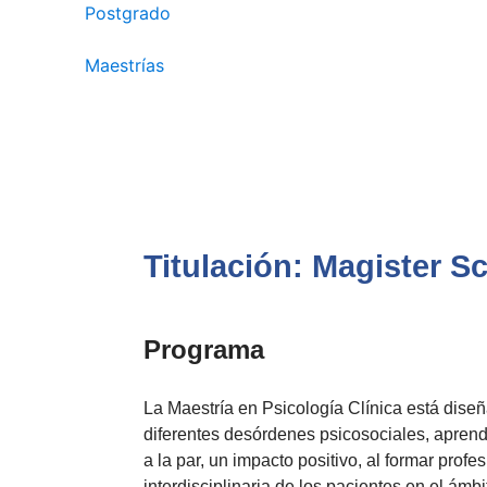
Postgrado
/
Maestrías
/
Psicología Clínica
Titulación: Magister S
Programa
La Maestría en Psicología Clínica está diseñ
diferentes desórdenes psicosociales, aprend
a la par, un impacto positivo, al formar prof
interdisciplinaria de los pacientes en el ámbi