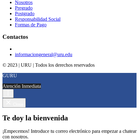
Nosotros
Pregrado
Postgrado
Responsabilidad Social
Formas de Pago
Contactos
informaciongeneral@uru.edu
© 2023 | URU | Todos los derechos reservados
GURU
Atención Inmediata
Close
Te doy la bienvenida
¡Empecemos! Introduce tu correo electrónico para empezar a chatear
con nosotros.