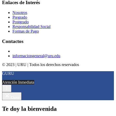
Enlaces de Interés
Nosotros
Pregrado
Postgrado
Responsabilidad Social
Formas de Pago
Contactos
informaciongeneral@uru.edu
© 2023 | URU | Todos los derechos reservados
GURU
Atención Inmediata
Close
Te doy la bienvenida