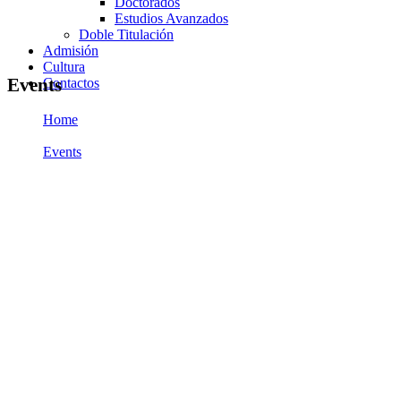
Doctorados
Estudios Avanzados
Doble Titulación
Admisión
Cultura
Events
Contactos
Home
/
Events
/
URU rinde homenaje al Dr. Eloy Párraga Villamarín y al Dr.
Jesús Esparza Bracho. Parte 1