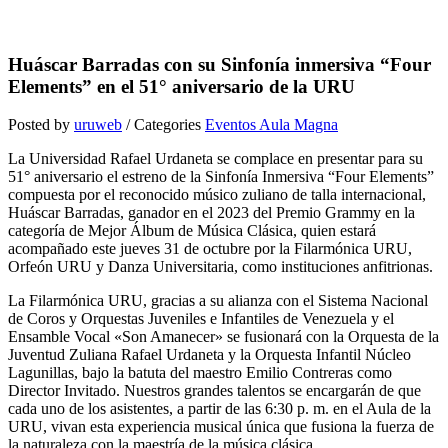
Huáscar Barradas con su Sinfonía inmersiva “Four
Elements” en el 51° aniversario de la URU
Posted by
uruweb
/ Categories
Eventos Aula Magna
La Universidad Rafael Urdaneta se complace en presentar para su
51° aniversario el estreno de la Sinfonía Inmersiva “Four Elements”
compuesta por el reconocido músico zuliano de talla internacional,
Huáscar Barradas, ganador en el 2023 del Premio Grammy en la
categoría de Mejor Álbum de Música Clásica, quien estará
acompañado este jueves 31 de octubre por la Filarmónica URU,
Orfeón URU y Danza Universitaria, como instituciones anfitrionas.
La Filarmónica URU, gracias a su alianza con el Sistema Nacional
de Coros y Orquestas Juveniles e Infantiles de Venezuela y el
Ensamble Vocal «Son Amanecer» se fusionará con la Orquesta de la
Juventud Zuliana Rafael Urdaneta y la Orquesta Infantil Núcleo
Lagunillas, bajo la batuta del maestro Emilio Contreras como
Director Invitado. Nuestros grandes talentos se encargarán de que
cada uno de los asistentes, a partir de las 6:30 p. m. en el Aula de la
URU, vivan esta experiencia musical única que fusiona la fuerza de
la naturaleza con la maestría de la música clásica.