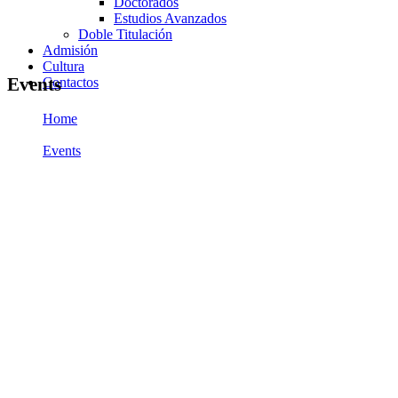
Doctorados
Estudios Avanzados
Doble Titulación
Admisión
Cultura
Events
Contactos
Home
/
Events
/
Huáscar Barradas con su Sinfonía inmersiva “Four Elements”
en el 51° aniversario de la URU